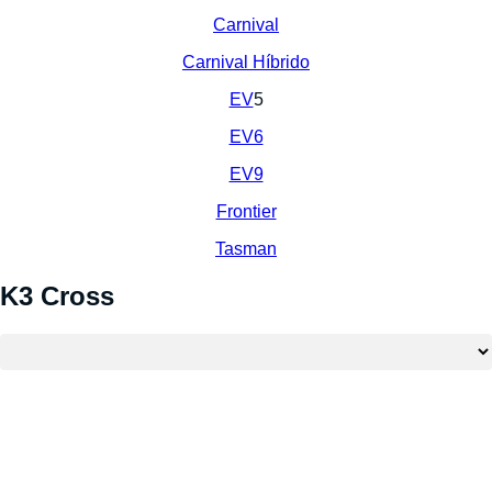
Carnival
Carnival Híbrido
EV
5
EV6
EV9
Frontier
Tasman
K3 Cross