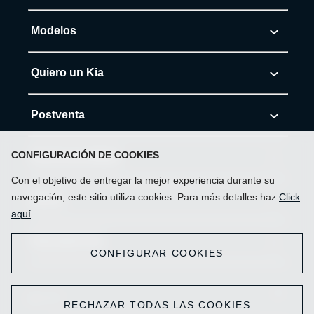
Modelos
Morning
Quiero un Kia
Soluto
Cotiza tu Kia
Postventa
K3
Solicita Test Drive
Agenda tu cita al Servicio
CONFIGURACIÓN DE COOKIES
Electromovilidad
K3 Cross
Red de Concesionarios
Con el objetivo de entregar la mejor experiencia durante su
Servicios autorizados
Kia Híbridos HEV
navegación, este sitio utiliza cookies. Para más detalles haz
Click
Mi Kia
Sonet
Promociones
aquí
Repuestos
Kia Eléctricos
Seltos
Contáctanos
Descubre Kia
Ofertas Kia Online
CONFIGURAR COOKIES
Accesorios
Modelos Eco-friendly
Carens
Derechos del consumidor
Kia Seminuevos
Noticias
Mantenciones
⛰ Inicio
Nueva Carens
MyKia APP
RECHAZAR TODAS LAS COOKIES
Flota Kia
Kia Talent Lounge