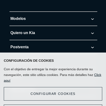
Modelos
Morning
Quiero un Kia
Soluto
Cotiza tu Kia
Postventa
K3
Solicita Test Drive
Agenda tu cita al Servicio
CONFIGURACIÓN DE COOKIES
Electromovilidad
K3 Cross
Red de Concesionarios
Con el objetivo de entregar la mejor experiencia durante su
Servicios autorizados
Kia Híbridos HEV
navegación, este sitio utiliza cookies. Para más detalles haz
Click
Mi Kia
Sonet
Promociones
aquí
Repuestos
Kia Eléctricos
Seltos
Contáctanos
Descubre Kia
Ofertas Kia Online
CONFIGURAR COOKIES
Accesorios
Modelos Eco-friendly
Carens
Derechos del consumidor
Kia Seminuevos
Noticias
Mantenciones