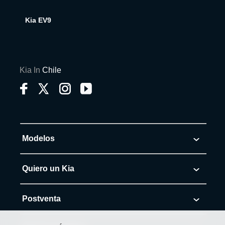
Kia EV9
Kia In
Chile
Modelos
Morning
Quiero un Kia
Soluto
Cotiza tu Kia
Postventa
K3
Solicita Test Drive