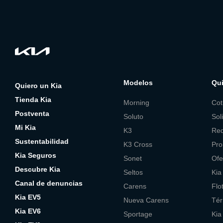
Modelos
Qui
Quiero un Kia
Tienda Kia
Morning
Cot
Postventa
Soluto
Sol
Mi Kia
K3
Red
Sustentabilidad
K3 Cross
Pro
Kia Seguros
Sonet
Ofe
Descubre Kia
Seltos
Kia
Canal de denuncias
Carens
Flo
Kia EV5
Nueva Carens
Tér
Kia EV6
Sportage
Kia