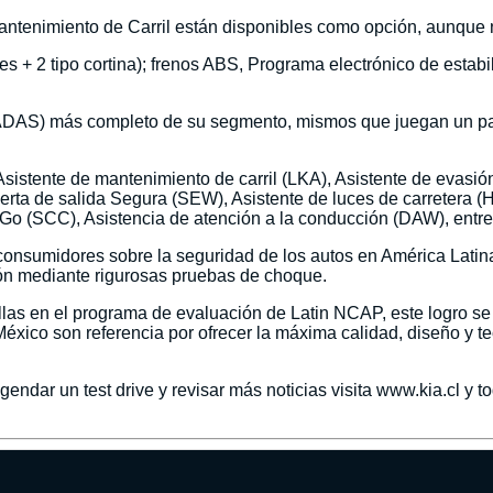
antenimiento de Carril están disponibles como opción, aunque 
les + 2 tipo cortina); frenos ABS, Programa electrónico de estab
(ADAS) más completo de su segmento, mismos que juegan un pape
 Asistente de mantenimiento de carril (LKA), Asistente de evasió
erta de salida Segura (SEW), Asistente de luces de carretera (H
 Go (SCC), Asistencia de atención a la conducción (DAW), entre 
nsumidores sobre la seguridad de los autos en América Latina 
ión mediante rigurosas pruebas de choque.
ellas en el programa de evaluación de Latin NCAP, este logro 
éxico son referencia por ofrecer la máxima calidad, diseño y 
ndar un test drive y revisar más noticias visita www.kia.cl y t