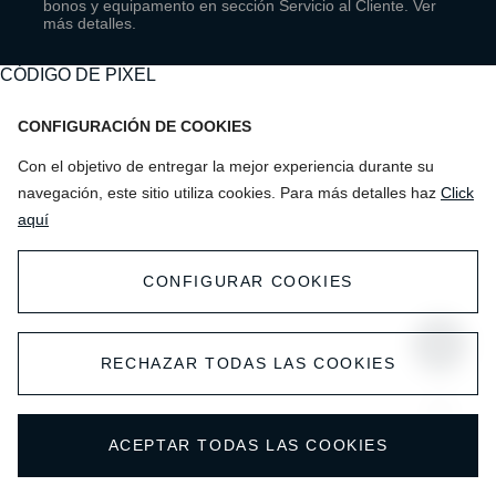
bonos y equipamento en sección Servicio al Cliente. Ver
Nueva Carens
Dirección: Libertad 1001 Viña del Mar
más detalles.
Fono: (32) - 238 03 00
Sportage
CÓDIGO DE PIXEL
Viña del Mar
Sorento
CONFIGURACIÓN DE COOKIES
Con el objetivo de entregar la mejor experiencia durante su
Carnival
Rosselot - Valparaíso
navegación, este sitio utiliza cookies. Para más detalles haz
Click
Dirección: Calle Chacabuco 2094
aquí
Fono: (32) - 314 03 98
Valparaiso
CONFIGURAR COOKIES
RECHAZAR TODAS LAS COOKIES
Rosselot - Valparaíso
Dirección: Chacabuco 2080
Subir
Fono: 32-2351175 / 32-2351174
ACEPTAR TODAS LAS COOKIES
Valparaiso