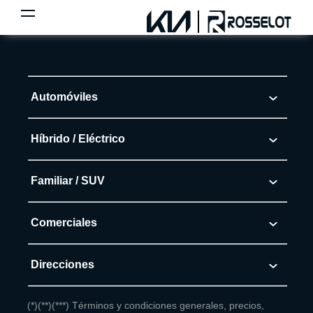
Automóviles
Morning
Híbrido / Eléctrico
Soluto
EV5
Familiar / SUV
K3
EV6
Sonet
Comerciales
K3 Cross
EV9
Seltos
Frontier
Direcciones
Carens
Rosselot - Libertad
(*)(**)(***) Términos y condiciones generales, precios,