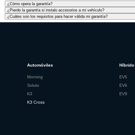
¿Cómo opera la garantía?
¿Pierdo la garantía si instalo accesorios a mi vehículo?
¿Cuáles son los requisitos para hacer válida mi garantía?
Automóviles
Híbrido 
Morning
EV5
Soluto
EV6
K3
EV9
K3 Cross