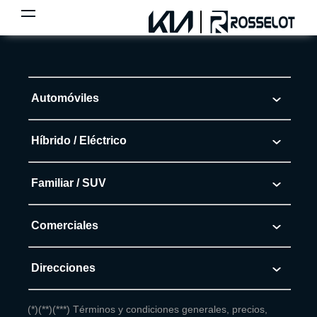
Automóviles
Morning
Híbrido / Eléctrico
Soluto
EV5
Familiar / SUV
K3
EV6
Sonet
Comerciales
K3 Cross
EV9
Seltos
Frontier
Direcciones
Carens
Rosselot - Libertad
(*)(**)(***) Términos y condiciones generales, precios,