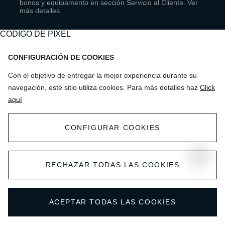
bonos y equipamento en sección Servicio al Cliente. Ver
Nueva Carens
Dirección: Libertad 1001 Viña del Mar
más detalles.
Fono: (32) - 238 03 00
Sportage
CÓDIGO DE PIXEL
Viña del Mar
Sorento
CONFIGURACIÓN DE COOKIES
Con el objetivo de entregar la mejor experiencia durante su
Carnival
Rosselot - Valparaíso
navegación, este sitio utiliza cookies. Para más detalles haz
Click
Dirección: Calle Chacabuco 2094
aquí
Fono: (32) - 314 03 98
Valparaiso
CONFIGURAR COOKIES
RECHAZAR TODAS LAS COOKIES
Rosselot - Valparaíso
Dirección: Chacabuco 2080
Subir
Fono: 32-2351175 / 32-2351174
ACEPTAR TODAS LAS COOKIES
Valparaiso