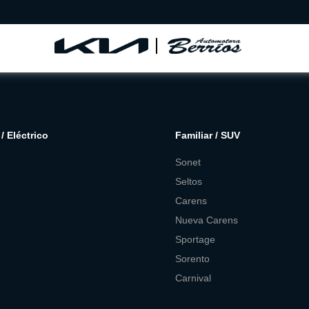
/ Eléctrico
Familiar / SUV
Sonet
Seltos
Carens
Nueva Carens
Sportage
Sorento
Carnival