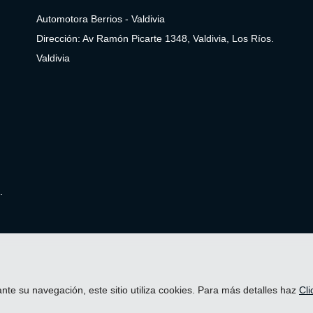
Automotora Berrios - Valdivia
Dirección: Av Ramón Picarte 1348, Valdivia, Los Ríos.
Valdivia
.
nte su navegación, este sitio utiliza cookies. Para más detalles haz
Cli