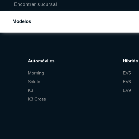
Encontrar sucursal
Modelos
Automóviles
Híbrido 
Morning
EV5
Soluto
EV6
K3
EV9
K3 Cross